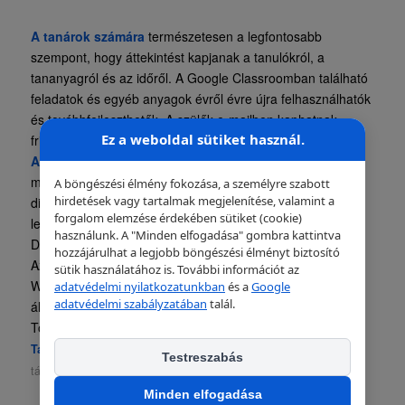
A tanárok számára
természetesen a legfontosabb
szempont, hogy áttekintést kapjanak a tanulókról, a
tananyagról és az időről. A Google Classroomban található
feladatok és egyéb anyagok évről évre újra felhasználhatók
és továbbfejleszthetők. A szülők e-mailben kaphatnak
Ez a weboldal sütiket használ.
frissítéseket a diák tevékenységéről.
A diákok számára
elvégzendő feladatok átláthatóbbak,
mivel csak egy helyre kell bejelentkezniük. Emellett a
A böngészési élmény fokozása, a személyre szabott
hirdetések vagy tartalmak megjelenítése, valamint a
diákoknak nem kell időt tölteniük a dokumentumok
forgalom elemzése érdekében sütiket (cookie)
letöltésével és feltöltésével. A dokumentumok a Google
használunk. A "Minden elfogadása" gombra kattintva
Drive-on vannak, és a böngészőben szerkeszthetők.
hozzájárulhat a legjobb böngészési élményt biztosító
Az
alábbi hivatkozásra kattintva
mostantól Google
sütik használatához is. További információt az
Workspace for Education licenszekkel kapcsolatban is
adatvédelmi nyilatkozatunkban
és a
Google
adatvédelmi szabályzatában
talál.
állunk rendelkezésre.
További részletekről
itt
és
itt
olvashat.
Tags:
G Suite for Education
,
Google
,
Gsuite
,
Meet
,
Naptár
,
Testreszabás
táblázatok
,
Workspace
Minden elfogadása