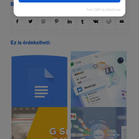
Bejegyzés megosztása
Free CMP by DataCrew
Ez is érdekelheti: