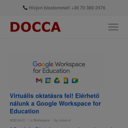
Hívjon bizalommal!
+36 70 380 2476
Virtuális oktatásra fel! Elérhető
nálunk a Google Workspace for
Education
/
/
2022.04.21.
in
Workspace
by
Julcsi-d