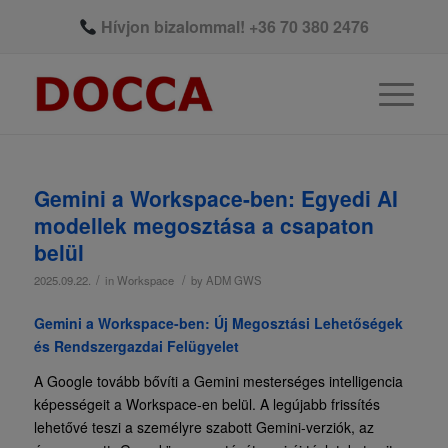
Hívjon bizalommal!
+36 70 380 2476
Gemini a Workspace-ben: Egyedi AI
modellek megosztása a csapaton
belül
/
/
2025.09.22.
in
Workspace
by
ADM GWS
Gemini a Workspace-ben: Új Megosztási Lehetőségek
és Rendszergazdai Felügyelet
A Google tovább bővíti a Gemini mesterséges intelligencia
képességeit a Workspace-en belül. A legújabb frissítés
lehetővé teszi a személyre szabott Gemini-verziók, az