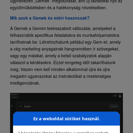
úgynevezett „Gemek” megosztását, ami új távlatokat nyit az
együttműködésben és a hatékonyság növelésében.
Mik azok a Gemek és miért hasznosak?
A Gemek a Gemini testreszabott változatai, amelyeket a
felhasználók specifikus feladatokra és munkafolyamatokra
taníthatnak be. Létrehozhatunk például egy Gem-et, amely
a cég marketing anyagainak hangnemében ír szövegeket,
vagy egy másikat, amely a belső szabályzatok alapján
válaszol a kérdésekre. Ezzel rengeteg időt takaríthatunk
meg, hiszen nem kell minden alkalommal újra és újra
megadni ugyanazokat az instrukciókat a mesterséges
intelligenciának.
Ez a weboldal sütiket használ.