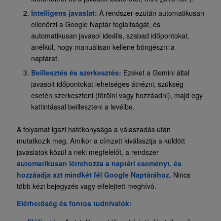
Intelligens javaslat:
A rendszer ezután automatikusan
ellenőrzi a Google Naptár foglaltságát, és
automatikusan
javasol ideális, szabad időpontokat,
anélkül, hogy manuálisan kellene böngészni a
naptárat.
Beillesztés és szerkesztés:
Ezeket a Gemini által
javasolt időpontokat lehetséges átnézni, szükség
esetén szerkeszteni (törölni vagy hozzáadni), majd egy
kattintással beilleszteni a levélbe.
A folyamat igazi hatékonysága a válaszadás után
mutatkozik meg. Amikor a címzett kiválasztja a küldött
javaslatok közül a neki megfelelőt, a rendszer
automatikusan létrehozza a naptári eseményt, és
hozzáadja azt mindkét fél Google Naptárához.
Nincs
több kézi bejegyzés vagy elfelejtett meghívó.
Elérhetőség és fontos tudnivalók: