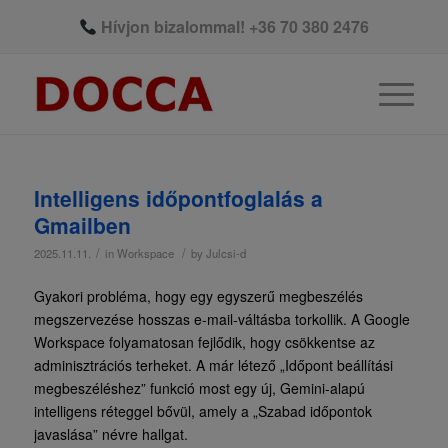
Hívjon bizalommal!
+36 70 380 2476
Intelligens időpontfoglalás a
Gmailben
/
/
2025.11.11.
in
Workspace
by
Julcsi-d
Gyakori probléma, hogy egy egyszerű megbeszélés
megszervezése hosszas e-mail-váltásba torkollik. A Google
Workspace folyamatosan fejlődik, hogy csökkentse az
adminisztrációs terheket. A már létező „Időpont beállítási
megbeszéléshez” funkció most egy új, Gemini-alapú
intelligens réteggel bővül, amely a „Szabad időpontok
javaslása” névre hallgat.