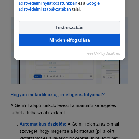
adatvédelmi nyilatkozatunkban
és a
Google
adatvédelmi szabályzatában
talál.
Testreszabás
Minden elfogadása
Free CMP by DataCrew
Hogyan működik az új, intelligens folyamat?
A Gemini-alapú funkció leveszi a manuális keresgélés
terhét a felhasználó válláról:
Automatikus észlelés:
A Gemini elemzi az e-mail
szövegét, hogy megértse a kontextust (pl. a kért
időtartamot és a javasolt időkeretet, mint „jövő hét”).