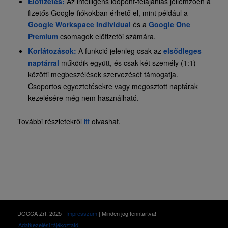
Előfizetés:
Az intelligens időpont-felajánlás jellemzően a
fizetős Google-fiókokban érhető el, mint például a
Google Workspace Individual
és a
Google One
Premium
csomagok előfizetői számára.
Korlátozások:
A funkció jelenleg csak az
elsődleges
naptárral
működik együtt, és csak két személy (1:1)
közötti megbeszélések szervezését támogatja.
Csoportos egyeztetésekre vagy megosztott naptárak
kezelésére még nem használható.
További részletekről
itt
olvashat.
DOCCA Zrt. 2025 |
Impresszum
| Minden jog fenntartva!
Adatkezelési tájékoztató