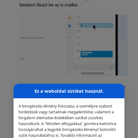
listaként illeszt be az e-mailbe.
Az újdonság: A Gemini-alapú ütemezési segéd:
Ez
Ez a weboldal sütiket használ.
a legújabb, mesterséges intelligencia által vezérelt
fejlesztés. Amikor egy olyan e-mail íródik, amelyben a
A böngészési élmény fokozása, a személyre szabott
rendszer érzékeli egy találkozó szervezésének
hirdetések vagy tartalmak megjelenítése, valamint a
szándékát
(pl. „Találkozzunk jövő héten egy órára”), a
forgalom elemzése érdekében sütiket (cookie)
Gmail automatikusan felajánlja a „Segítség az
használunk. A "Minden elfogadása" gombra kattintva
hozzájárulhat a legjobb böngészési élményt biztosító
ütemezéshez
” lehetőséget.
sütik használatához is. További információt az