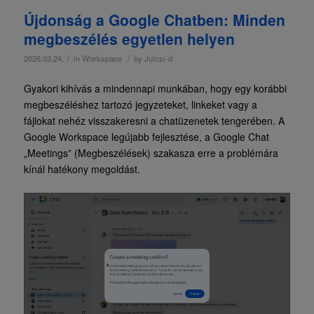
Újdonság a Google Chatben: Minden
megbeszélés egyetlen helyen
/
/
2026.03.24.
in
Workspace
by
Julcsi-d
Gyakori kihívás a mindennapi munkában, hogy egy korábbi
megbeszéléshez tartozó jegyzeteket, linkeket vagy a
fájlokat nehéz visszakeresni a chatüzenetek tengerében. A
Google Workspace legújabb fejlesztése, a Google Chat
„Meetings” (Megbeszélések) szakasza erre a problémára
kínál hatékony megoldást.