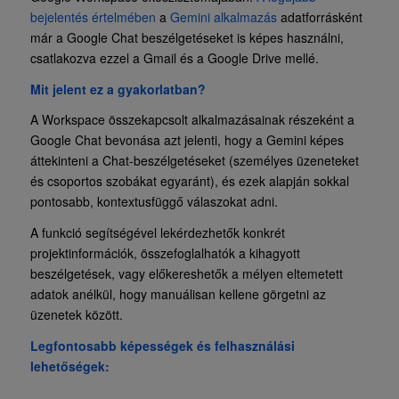
bejelentés értelmében
a
Gemini alkalmazás
adatforrásként
már a Google Chat beszélgetéseket is képes használni,
csatlakozva ezzel a Gmail és a Google Drive mellé.
Mit jelent ez a gyakorlatban?
A Workspace összekapcsolt alkalmazásainak részeként a
Google Chat bevonása azt jelenti, hogy a Gemini képes
áttekinteni a Chat-beszélgetéseket (személyes üzeneteket
és csoportos szobákat egyaránt), és ezek alapján sokkal
pontosabb, kontextusfüggő válaszokat adni.
A funkció segítségével lekérdezhetők konkrét
projektinformációk, összefoglalhatók a kihagyott
beszélgetések, vagy előkereshetők a mélyen eltemetett
adatok anélkül, hogy manuálisan kellene görgetni az
üzenetek között.
Legfontosabb képességek és felhasználási
lehetőségek: