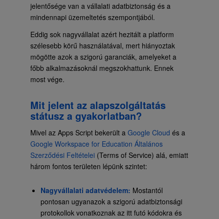
jelentősége van a vállalati adatbiztonság és a
mindennapi üzemeltetés szempontjából.
Eddig sok nagyvállalat azért hezitált a platform
szélesebb körű használatával, mert hiányoztak
mögötte azok a szigorú garanciák, amelyeket a
főbb alkalmazásoknál megszokhattunk. Ennek
most vége.
Mit jelent az alapszolgáltatás
státusz a gyakorlatban?
Mivel az Apps Script bekerült a
Google Cloud
és a
Google Workspace for Education Általános
Szerződési Feltételei
(Terms of Service) alá, emiatt
három fontos területen lépünk szintet:
Nagyvállalati adatvédelem:
Mostantól
pontosan ugyanazok a szigorú adatbiztonsági
protokollok vonatkoznak az itt futó kódokra és