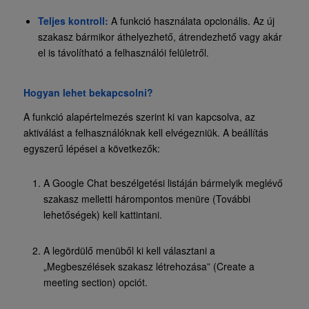
Teljes kontroll:
A funkció használata opcionális. Az új
szakasz bármikor áthelyezhető, átrendezhető vagy akár
el is távolítható a felhasználói felületről.
Hogyan lehet bekapcsolni?
A funkció alapértelmezés szerint ki van kapcsolva, az
aktiválást a felhasználóknak kell elvégezniük. A beállítás
egyszerű lépései a következők:
A Google Chat beszélgetési listáján bármelyik meglévő
szakasz melletti hárompontos menüre (További
lehetőségek) kell kattintani.
A legördülő menüből ki kell választani a
„Megbeszélések szakasz létrehozása” (Create a
meeting section) opciót.