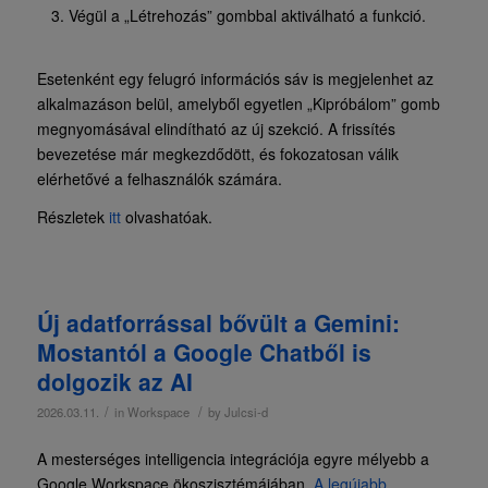
Végül a „Létrehozás” gombbal aktiválható a funkció.
Esetenként egy felugró információs sáv is megjelenhet az
alkalmazáson belül, amelyből egyetlen „Kipróbálom” gomb
megnyomásával elindítható az új szekció. A frissítés
bevezetése már megkezdődött, és fokozatosan válik
elérhetővé a felhasználók számára.
Részletek
itt
olvashatóak.
Új adatforrással bővült a Gemini:
Mostantól a Google Chatből is
dolgozik az AI
/
/
2026.03.11.
in
Workspace
by
Julcsi-d
A mesterséges intelligencia integrációja egyre mélyebb a
Google Workspace ökoszisztémájában.
A legújabb