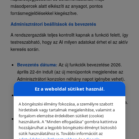
másodpercek alatt elkészíti az anyagot, pontos
forrásmegjelölésekkel kiegészítve.
Adminisztrátori beállítások és bevezetés
A rendszergazdák teljes kontrollt kapnak a funkció felett, így
testreszabható, hogy az AI milyen adatokat érhet el az aktív
keresés során.
Bevezetés dátuma:
Az új funkciók bevezetése 2026.
április 22-én indult (az új menüpontok megjelenése az
Adminisztrátori konzolon néhány napot igénybe vehet).
Ez a weboldal sütiket használ.
Alapértelmezett beállítás:
A funkció alapértelmezés
szerint
BE van kapcsolva
minden felhasználó számára.
A böngészési élmény fokozása, a személyre szabott
hirdetések vagy tartalmak megjelenítése, valamint a
forgalom elemzése érdekében sütiket (cookie)
Testreszabhatóság:
Az Adminisztrátori konzolon
használunk. A "Minden elfogadása" gombra kattintva
szervezeti egység (OU) vagy csoport szinten is
hozzájárulhat a legjobb böngészési élményt biztosító
szabályozható, hogy a Gemini mely forrásokat (Gmail,
sütik használatához is. További információt az