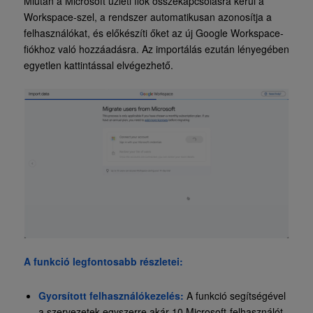
Miután a Microsoft üzleti fiók összekapcsolásra kerül a
Workspace-szel, a rendszer automatikusan azonosítja a
felhasználókat, és előkészíti őket az új Google Workspace-
fiókhoz való hozzáadásra. Az importálás ezután lényegében
egyetlen kattintással elvégezhető.
A funkció legfontosabb részletei:
Gyorsított felhasználókezelés:
A funkció segítségével
a szervezetek egyszerre akár 10 Microsoft-felhasználót