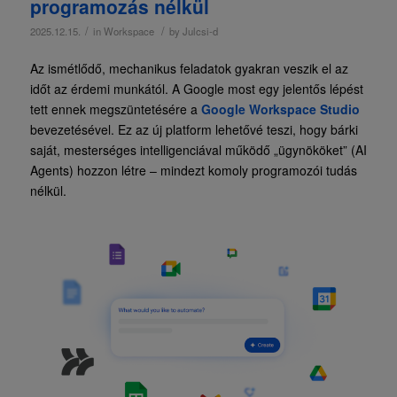
programozás nélkül
/
/
2025.12.15.
in
Workspace
by
Julcsi-d
Az ismétlődő, mechanikus feladatok gyakran veszik el az
időt az érdemi munkától. A Google most egy jelentős lépést
tett ennek megszüntetésére a
Google Workspace Studio
bevezetésével. Ez az új platform lehetővé teszi, hogy bárki
saját, mesterséges intelligenciával működő „ügynököket” (AI
Agents) hozzon létre – mindezt komoly programozói tudás
nélkül.