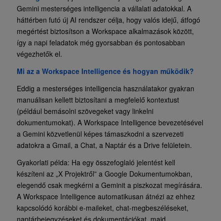
Gemini mesterséges intelligencia a vállalati adatokkal. A
háttérben futó új AI rendszer célja, hogy valós idejű, átfogó
megértést biztosítson a Workspace alkalmazások között,
így a napi feladatok még gyorsabban és pontosabban
végezhetők el.
Mi az a Workspace Intelligence és hogyan működik?
Eddig a mesterséges intelligencia használatakor gyakran
manuálisan kellett biztosítani a megfelelő kontextust
(például bemásolni szövegeket vagy linkelni
dokumentumokat). A Workspace Intelligence bevezetésével
a Gemini közvetlenül képes támaszkodni a szervezeti
adatokra a Gmail, a Chat, a Naptár és a Drive felületein.
Gyakorlati példa: Ha egy összefoglaló jelentést kell
készíteni az „X Projektről” a Google Dokumentumokban,
elegendő csak megkérni a Geminit a piszkozat megírására.
A Workspace Intelligence automatikusan átnézi az ehhez
kapcsolódó korábbi e-maileket, chat-megbeszéléseket,
naptárbejegyzéseket és dokumentációkat, majd