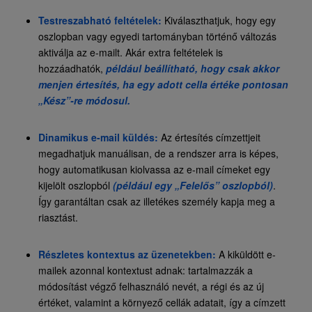
Testreszabható feltételek:
Kiválaszthatjuk, hogy egy
oszlopban vagy egyedi tartományban történő változás
aktiválja az e-mailt. Akár extra feltételek is
hozzáadhatók,
például beállítható, hogy csak akkor
menjen értesítés, ha egy adott cella értéke pontosan
„Kész”-re módosul.
Dinamikus e-mail küldés:
Az értesítés címzettjeit
megadhatjuk manuálisan, de a rendszer arra is képes,
hogy automatikusan kiolvassa az e-mail címeket egy
kijelölt oszlopból
(például egy „Felelős” oszlopból)
.
Így garantáltan csak az illetékes személy kapja meg a
riasztást.
Részletes kontextus az üzenetekben:
A kiküldött e-
mailek azonnal kontextust adnak: tartalmazzák a
módosítást végző felhasználó nevét, a régi és az új
értéket, valamint a környező cellák adatait, így a címzett