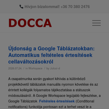
Hívjon bizalommal!
+36 70 380 2476
Újdonság a Google Táblázatokban:
Automatikus feltételes értesítések
cellaváltozásokról
/
/
2026.07.24.
in
Workspace
by
Julcsi-d
A csapatmunka során gyakori kihívás a különböző
projektkövető táblázatok manuális nyomon követése és az
érintett kollégák folyamatos tájékoztatása a státuszok
módosulásáról. A Google Workspace legújabb fejlesztése, a
Google Táblázatok
Feltételes értesítések
(Conditional
notifications) funkciója pontosan ezt a terhet veszi le a