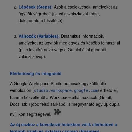
Lépések (Steps):
Azok a cselekvések, amelyeket az
ügynök végrehajt (pl. válaszpiszkozat írása,
dokumentum frissítése).
Változók (Variables):
Dinamikus információk,
amelyeket az ügynök megjegyez és később felhasznál
(pl. a levélíró neve vagy a Gemini által generált
válaszszöveg).
Elérhetőség és integráció
A Google Workspace Studio nemcsak egy különálló
weboldalon (
) érhető el,
studio.workspace.google.com
hanem közvetlenül a Workspace alkalmazások (Gmail,
Docs, stb.) jobb felső sarkából is megnyitható egy új, dupla
nyíl ikon segítségével.
Az új eszköz a következő hetekben válik elérhetővé a
legtöbb üzleti és oktatási csomag (Business