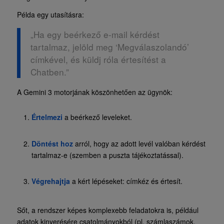
Példa egy utasításra:
„Ha egy beérkező e-mail kérdést
tartalmaz, jelöld meg ‘Megválaszolandó’
címkével, és küldj róla értesítést a
Chatben.”
A Gemini 3 motorjának köszönhetően az ügynök:
Értelmezi
a beérkező leveleket.
Döntést hoz
arról, hogy az adott levél valóban kérdést
tartalmaz-e (szemben a puszta tájékoztatással).
Végrehajtja
a kért lépéseket: címkéz és értesít.
Sőt, a rendszer képes komplexebb feladatokra is, például
adatok kinyerésére csatolmányokból (pl. számlaszámok,