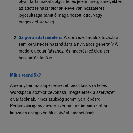
olyan tartalmakat dolgoz fel és jelenít meg, amelyekhez
az adott felhasználónak eleve van hozzáférési
jogosultsága (amit ő maga hozott létre, vagy
megosztottak vele).
Szigorú adatvédelem:
A szervezeti adatok továbbra
sem kerülnek felhasználásra a nyilvános generatív AI
modellek betanításához, és hirdetési célokra sem
használják fel őket.
Mik a teendők?
Amennyiben az alapértelmezett beállítások (a teljes
Workspace adatkör bevonása) megfelelnek a szervezeti
elvárásoknak, nincs szükség semmilyen lépésre.
Korlátozási igény esetén azonban az Adminisztrátori
konzolon elvégezhetők a kívánt módosítások.