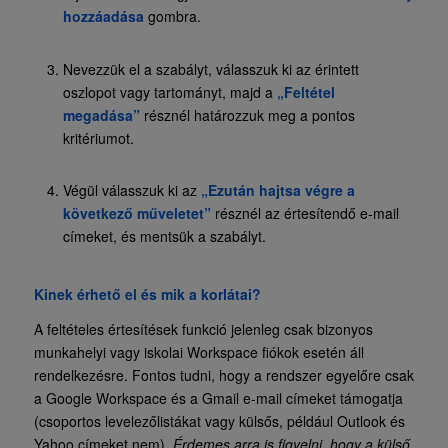
hozzáadása
gombra.
Nevezzük el a szabályt, válasszuk ki az érintett
oszlopot vagy tartományt, majd a
„Feltétel
megadása”
résznél határozzuk meg a pontos
kritériumot.
Végül válasszuk ki az
„Ezután hajtsa végre a
következő műveletet”
résznél az értesítendő e-mail
címeket, és mentsük a szabályt.
Kinek érhető el és mik a korlátai?
A feltételes értesítések funkció jelenleg csak bizonyos
munkahelyi vagy iskolai Workspace fiókok esetén áll
rendelkezésre. Fontos tudni, hogy a rendszer egyelőre csak
a Google Workspace és a Gmail e-mail címeket támogatja
(csoportos levelezőlistákat vagy külsős, például Outlook és
Yahoo címeket nem).
Érdemes arra is figyelni, hogy a külső