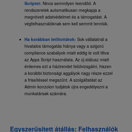
Scriptet:
Nincs semmilyen teendőd. A
rendszeretek automatikusan megkapja a
megnövelt adatvédelmet és a támogatást. A
végfelhasználóknak sem kell semmit tenniük.
Ha korábban letiltottátok:
Sok vállalatnál a
hivatalos támogatás hiánya vagy a szigorú
compliance szabályok miatt eddig le volt tiltva
az Apps Script használata. Az új státusz miatt
érdemes ezt a házirendet felülvizsgálni, hiszen
a korábbi biztonsági aggályok nagy része ezzel
a frissítéssel megszűnt. A szolgáltatást az
Admin konzolon tudjátok újra engedélyezni a
munkatársak számára.
Egyszerűsített átállás: Felhasználók