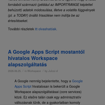
forrásból származó (például az IMPORTRANGE képlettel
behúzott) adatok módosulása, illetve a volatilis függvények
(pl. a TODAY) önálló frissülése nem indítja be az
értesítéseket.
További részletek
itt olvashatóak.
A Google Apps Script mostantól
hivatalos Workspace
alapszolgáltatás
/
/
2026.06.25.
in
Workspace
by
Julcsi-d
A Google nemrég bejelentette, hogy a
Google
Apps Script
hivatalosan is bekerült a Google
Workspace alapszolgáltatásai (core services)
közé. Ez elsőre talán csak egy adminisztratív
változásnak tűnik, de a gyakorlatban komoly