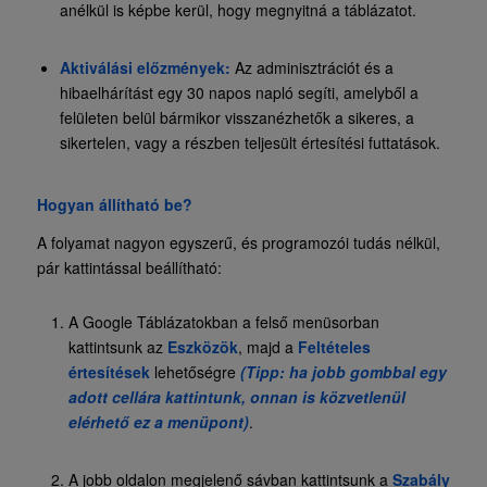
anélkül is képbe kerül, hogy megnyitná a táblázatot.
Aktiválási előzmények:
Az adminisztrációt és a
hibaelhárítást egy 30 napos napló segíti, amelyből a
felületen belül bármikor visszanézhetők a sikeres, a
sikertelen, vagy a részben teljesült értesítési futtatások.
Hogyan állítható be?
A folyamat nagyon egyszerű, és programozói tudás nélkül,
pár kattintással beállítható:
A Google Táblázatokban a felső menüsorban
kattintsunk az
Eszközök
, majd a
Feltételes
értesítések
lehetőségre
(Tipp: ha jobb gombbal egy
adott cellára kattintunk, onnan is közvetlenül
elérhető ez a menüpont)
.
A jobb oldalon megjelenő sávban kattintsunk a
Szabály