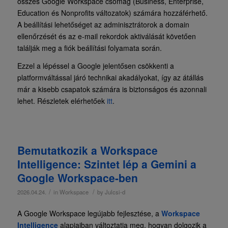
összes Google Workspace csomag (Business, Enterprise,
Education és Nonprofits változatok) számára hozzáférhető.
A beállítási lehetőséget az adminisztrátorok a domain
ellenőrzését és az e-mail rekordok aktiválását követően
találják meg a fiók beállítási folyamata során.
Ezzel a lépéssel a Google jelentősen csökkenti a
platformváltással járó technikai akadályokat, így az átállás
már a kisebb csapatok számára is biztonságos és azonnali
lehet. Részletek elérhetőek
itt
.
Bemutatkozik a Workspace
Intelligence: Szintet lép a Gemini a
Google Workspace-ben
/
/
2026.04.24.
in
Workspace
by
Julcsi-d
A Google Workspace legújabb fejlesztése, a
Workspace
Intelligence
alapjaiban változtatja meg, hogyan dolgozik a