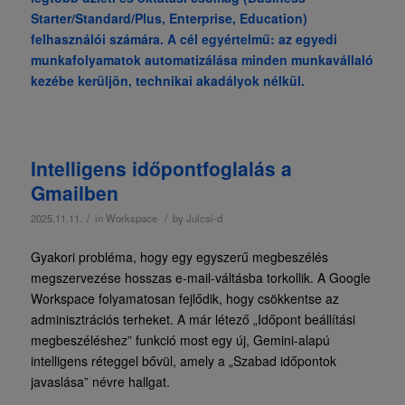
Starter/Standard/Plus, Enterprise, Education)
felhasználói számára. A cél egyértelmű: az egyedi
munkafolyamatok automatizálása minden munkavállaló
kezébe kerüljön, technikai akadályok nélkül.
Intelligens időpontfoglalás a
Gmailben
/
/
2025.11.11.
in
Workspace
by
Julcsi-d
Gyakori probléma, hogy egy egyszerű megbeszélés
megszervezése hosszas e-mail-váltásba torkollik. A Google
Workspace folyamatosan fejlődik, hogy csökkentse az
adminisztrációs terheket. A már létező „Időpont beállítási
megbeszéléshez” funkció most egy új, Gemini-alapú
intelligens réteggel bővül, amely a „Szabad időpontok
javaslása” névre hallgat.