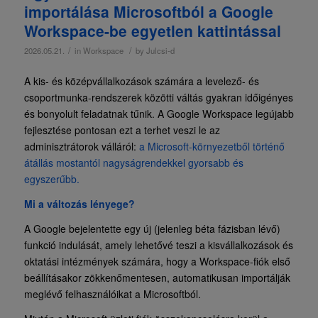
importálása Microsoftból a Google
Workspace-be egyetlen kattintással
/
/
2026.05.21.
in
Workspace
by
Julcsi-d
A kis- és középvállalkozások számára a levelező- és
csoportmunka-rendszerek közötti váltás gyakran időigényes
és bonyolult feladatnak tűnik. A Google Workspace legújabb
fejlesztése pontosan ezt a terhet veszi le az
adminisztrátorok válláról:
a Microsoft-környezetből történő
átállás mostantól nagyságrendekkel gyorsabb és
egyszerűbb.
Mi a változás lényege?
A Google bejelentette egy új (jelenleg béta fázisban lévő)
funkció indulását, amely lehetővé teszi a kisvállalkozások és
oktatási intézmények számára, hogy a Workspace-fiók első
beállításakor zökkenőmentesen, automatikusan importálják
meglévő felhasználóikat a Microsoftból.