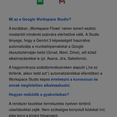
Mi az a Google Workspace Studio?
A korábban „Workspace Flows” néven ismert eszköz
mostantól mindenki számára elérhetővé válik. A Studio
lényege, hogy a Gemini 3 képességeit használva
automatizálja a munkafolyamatokat a Google
ökoszisztémáján belül (Gmail, Meet, Drive), sőt külső
alkalmazásokkal is (pl. Asana, Jira, Salesforce).
A hagyományos szabályrendszereken alapuló („ha ez
történik, akkor tedd azt”) automatizációkkal ellentétben a
Workspace Studio képes
értelmezni a kontextust és
annak megfelelően alkalmazkodni
.
Hogyan működik a gyakorlatban?
A rendszer kezelése természetes nyelven történő
utasításokkal zajlik. Nem szükséges bonyolult kódokat írni,
elég leírni a kívánt folyamatot.