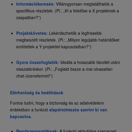
Információkeresés:
Villámgyorsan megtalálhatók a
specifikus részletek. (Pl.: „Ki a felelőse a X projektnek a
csapatban?”)
Projektkövetés:
Lekérdezhetők a legfrissebb
megbeszélt részletek. (Pl.: „Milyen legújabb határidőket
említettek a Y projekttel kapcsolatban?”)
Gyors összefoglalók:
Ideális a hosszabb távollét utáni
visszatéréskor. (Pl.: „Foglald össze a mai olvasatlan
chat-üzeneteimet!”)
Elérhetőség és beállítások
Fontos tudni, hogy a biztonság és az adatvédelem
érdekében a funkció
alapértelmezés szerint ki van
kapcsolva
.
Rendszergazdáknak:
A funkció aktiválása szervezeti