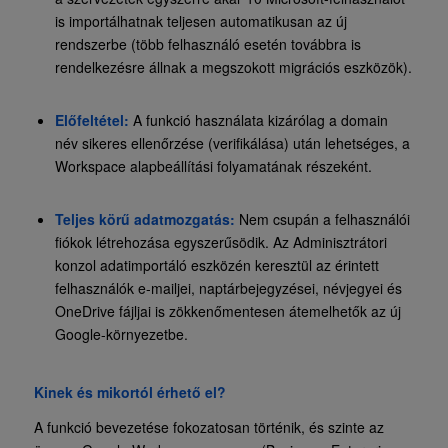
is importálhatnak teljesen automatikusan az új
rendszerbe (több felhasználó esetén továbbra is
rendelkezésre állnak a megszokott migrációs eszközök).
Előfeltétel:
A funkció használata kizárólag a domain
név sikeres ellenőrzése (verifikálása) után lehetséges, a
Workspace alapbeállítási folyamatának részeként.
Teljes körű adatmozgatás:
Nem csupán a felhasználói
fiókok létrehozása egyszerűsödik. Az Adminisztrátori
konzol adatimportáló eszközén keresztül az érintett
felhasználók e-mailjei, naptárbejegyzései, névjegyei és
OneDrive fájljai is zökkenőmentesen átemelhetők az új
Google-környezetbe.
Kinek és mikortól érhető el?
A funkció bevezetése fokozatosan történik, és szinte az