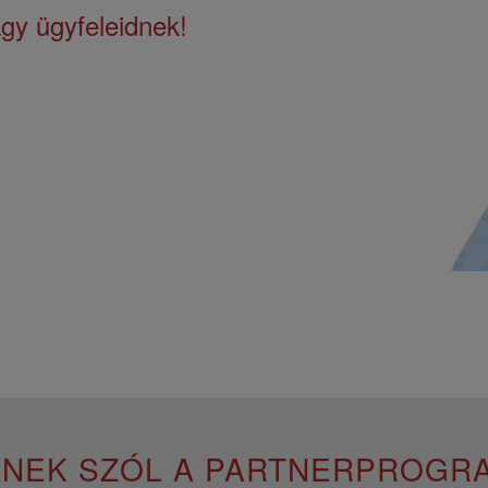
gy ügyfeleidnek!
KNEK SZÓL A PARTNERPROGR