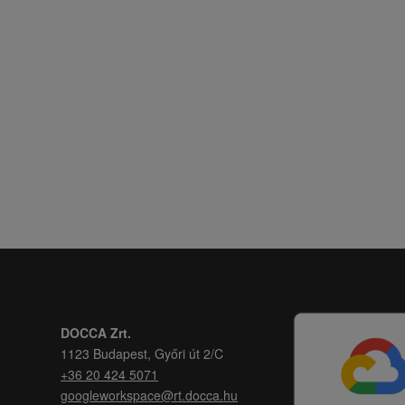
DOCCA Zrt.
1123 Budapest, Győri út 2/C
+36 20 424 5071
googleworkspace@rt.docca.hu