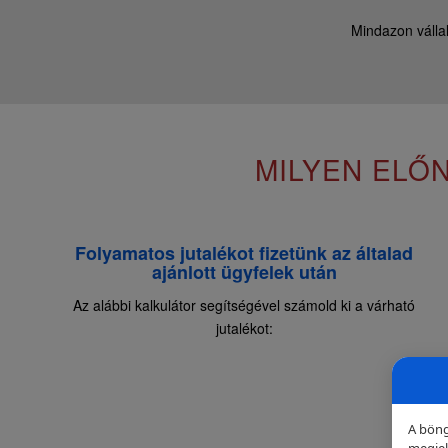
Mindazon válla
MILYEN ELŐ
Folyamatos jutalékot fizetünk az általad
ajánlott ügyfelek után
Az alábbi kalkulátor segítségével számold ki a várható
jutalékot:
A böng