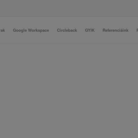
rak
Google Workspace
Circleback
GYIK
Referenciáink