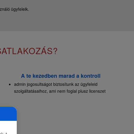
náló ügyfeleik.
SATLAKOZÁS?
A te kezedben marad a kontroll
admin jogosultságot biztosítunk az ügyfeleid
szolgáltatásaihoz, ami nem foglal plusz licenszet