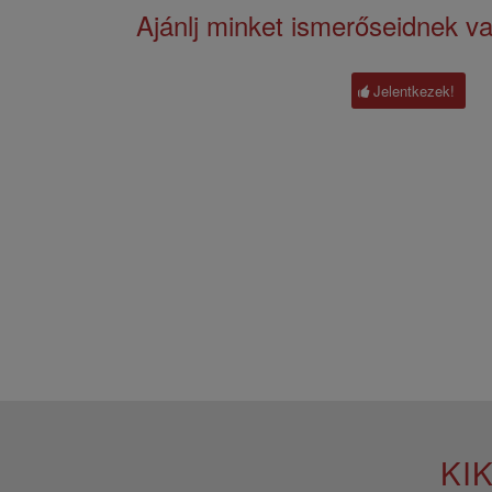
Ajánlj minket ismerőseidnek va
Jelentkezek!
KI