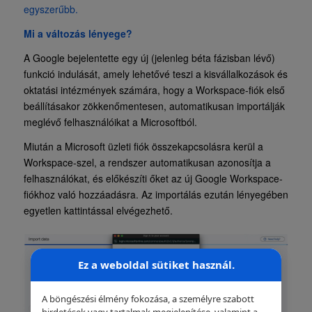
egyszerűbb.
Mi a változás lényege?
A Google bejelentette egy új (jelenleg béta fázisban lévő)
funkció indulását, amely lehetővé teszi a kisvállalkozások és
oktatási intézmények számára, hogy a Workspace-fiók első
beállításakor zökkenőmentesen, automatikusan importálják
meglévő felhasználóikat a Microsoftból.
Miután a Microsoft üzleti fiók összekapcsolásra kerül a
Workspace-szel, a rendszer automatikusan azonosítja a
felhasználókat, és előkészíti őket az új Google Workspace-
fiókhoz való hozzáadásra. Az importálás ezután lényegében
egyetlen kattintással elvégezhető.
Ez a weboldal sütiket használ.
A böngészési élmény fokozása, a személyre szabott
hirdetések vagy tartalmak megjelenítése, valamint a