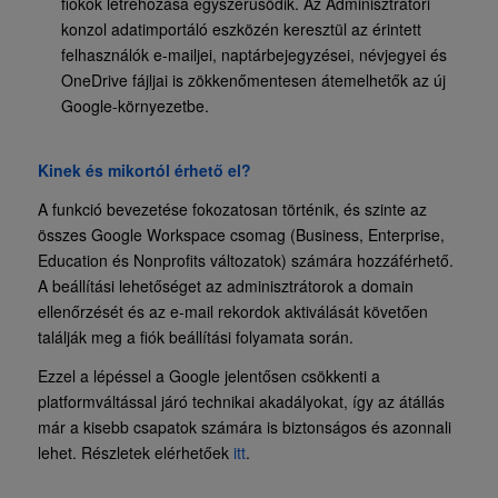
fiókok létrehozása egyszerűsödik. Az Adminisztrátori
konzol adatimportáló eszközén keresztül az érintett
felhasználók e-mailjei, naptárbejegyzései, névjegyei és
OneDrive fájljai is zökkenőmentesen átemelhetők az új
Google-környezetbe.
Kinek és mikortól érhető el?
A funkció bevezetése fokozatosan történik, és szinte az
összes Google Workspace csomag (Business, Enterprise,
Education és Nonprofits változatok) számára hozzáférhető.
A beállítási lehetőséget az adminisztrátorok a domain
ellenőrzését és az e-mail rekordok aktiválását követően
találják meg a fiók beállítási folyamata során.
Ezzel a lépéssel a Google jelentősen csökkenti a
platformváltással járó technikai akadályokat, így az átállás
már a kisebb csapatok számára is biztonságos és azonnali
lehet. Részletek elérhetőek
itt
.