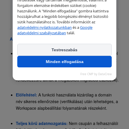
forgalom elemzése érdekében sütiket (cookie)
használunk. A "Minden elfogadása" gombra kattintva
hozzájárulhat a legjobb böngészési élményt biztosító
sütik használatához is. További információt az
adatvédelmi nyilatkozatunkban
és a
Google
adatvédelmi szabályzatában
talál.
A funkció legfontosabb részletei:
Testreszabás
Gyorsított felhasználókezelés:
A funkció segítségével
a szervezetek egyszerre akár 10 Microsoft-felhasználót
Minden elfogadása
is importálhatnak teljesen automatikusan az új
rendszerbe (több felhasználó esetén továbbra is
Free CMP by DataCrew
rendelkezésre állnak a megszokott migrációs eszközök).
Előfeltétel:
A funkció használata kizárólag a domain
név sikeres ellenőrzése (verifikálása) után lehetséges, a
Workspace alapbeállítási folyamatának részeként.
Teljes körű adatmozgatás:
Nem csupán a felhasználói