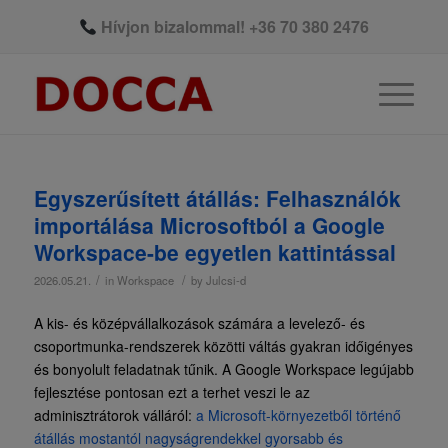
Hívjon bizalommal!
+36 70 380 2476
Egyszerűsített átállás: Felhasználók
importálása Microsoftból a Google
Workspace-be egyetlen kattintással
/
/
2026.05.21.
in
Workspace
by
Julcsi-d
A kis- és középvállalkozások számára a levelező- és
csoportmunka-rendszerek közötti váltás gyakran időigényes
és bonyolult feladatnak tűnik. A Google Workspace legújabb
fejlesztése pontosan ezt a terhet veszi le az
adminisztrátorok válláról:
a Microsoft-környezetből történő
átállás mostantól nagyságrendekkel gyorsabb és