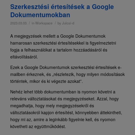
Szerkesztési értesítések a Google
Dokumentumokban
/
/
2023.03.03.
in
Workspace
by
Julcsi-d
A megjegyzések mellett a Google Dokumentumok
hamarosan szerkesztési értesítésekkel is figyelmeztetni
fogja a felhasználókat a tartalom hozzáadásáról és
eltávolításáról.
Ezek a Google Dokumentumok szerkesztési értesítések e-
mailben érkeznek, és „részletezik, hogy milyen módosítások
történtek, mikor és ki végezte azokat”.
Nehéz lehet több dokumentumban is nyomon követni a
releváns változtatásokat és megjegyzéseket. Azzal, hogy
megadhatja, hogy mely megjegyzésekről és
változtatásokról kapjon értesítést, könnyebben áttekintheti,
hogy mi az, amire a leginkább figyelnie kell, és nyomon
követheti az együttműködést.