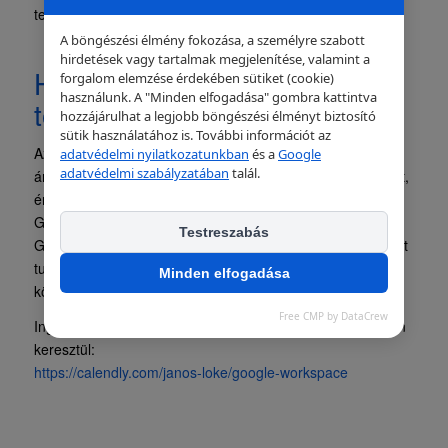
tervet és a jelenlegi megállapodás feltételeit.
A böngészési élmény fokozása, a személyre szabott
hirdetések vagy tartalmak megjelenítése, valamint a
Hogyan kerülhető el, hogy
forgalom elemzése érdekében sütiket (cookie)
használunk. A "Minden elfogadása" gombra kattintva
többet fizessünk?
hozzájárulhat a legjobb böngészési élményt biztosító
sütik használatához is. További információt az
Azon ügyfelek számára, akik szeretnék elkerülni az
adatvédelmi nyilatkozatunkban
és a
Google
adatvédelmi szabályzatában
talál.
áremelést az Annual Plan-re (éves előfizetés) váltás mellet,
érdemes egyeztetni a DOCCA-val, mint hivatalos magyar
Google Workspace reseller partnerrel, akik több éves
Testreszabás
Google reselleri tapasztalatuknak köszönhetően segítséget
tudnak nyújtani az elérhető egyénre szabott
Minden elfogadása
költségoptimalizálási lehetőségek kapcsolatban.
Free CMP by DataCrew
Ingyenes konzultációért foglaljon időpontot az alábbi linken
keresztül:
https://calendly.com/janos-loke/google-workspace