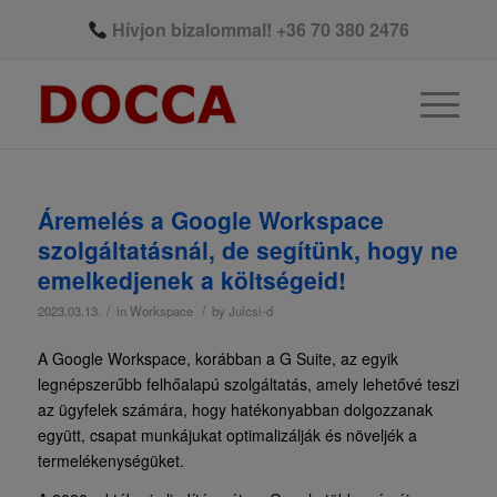
Hívjon bizalommal!
+36 70 380 2476
Áremelés a Google Workspace
szolgáltatásnál, de segítünk, hogy ne
emelkedjenek a költségeid!
/
/
2023.03.13.
in
Workspace
by
Julcsi-d
A Google Workspace, korábban a G Suite, az egyik
legnépszerűbb felhőalapú szolgáltatás, amely lehetővé teszi
az ügyfelek számára, hogy hatékonyabban dolgozzanak
együtt, csapat munkájukat optimalizálják és növeljék a
termelékenységüket.