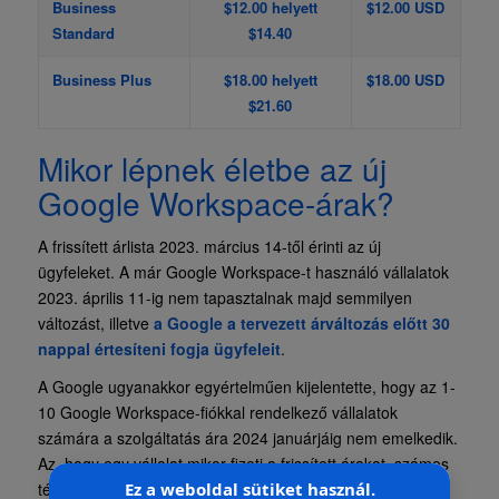
Business
$12.00 helyett
$12.00 USD
Standard
$14.40
Business Plus
$18.00 helyett
$18.00 USD
$21.60
Mikor lépnek életbe az új
Google Workspace-árak?
A frissített árlista 2023. március 14-től érinti az új
ügyfeleket. A már Google Workspace-t használó vállalatok
2023. április 11-ig nem tapasztalnak majd semmilyen
változást, illetve
a Google a tervezett árváltozás előtt 30
nappal értesíteni fogja ügyfeleit
.
A Google ugyanakkor egyértelműen kijelentette, hogy az 1-
10 Google Workspace-fiókkal rendelkező vállalatok
számára a szolgáltatás ára 2024 januárjáig nem emelkedik.
Az, hogy egy vállalat mikor fizeti a frissített árakat, számos
Ez a weboldal sütiket használ.
tényezőtől függ, beleértve a licencek számát, a fizetési