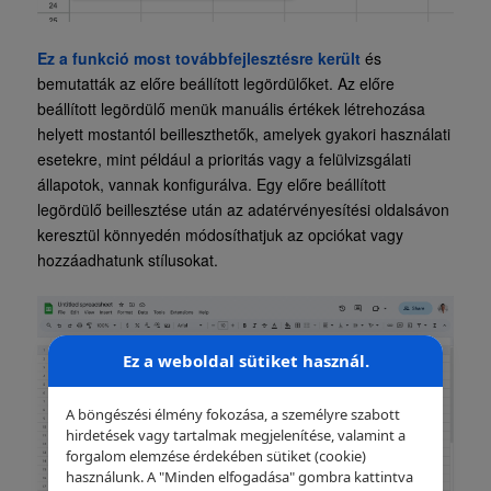
Ez a funkció most továbbfejlesztésre került
és
bemutatták az előre beállított legördülőket. Az előre
beállított legördülő menük manuális értékek létrehozása
helyett mostantól beilleszthetők, amelyek gyakori használati
esetekre, mint például a prioritás vagy a felülvizsgálati
állapotok, vannak konfigurálva. Egy előre beállított
legördülő beillesztése után az adatérvényesítési oldalsávon
keresztül könnyedén módosíthatjuk az opciókat vagy
hozzáadhatunk stílusokat.
Ez a weboldal sütiket használ.
A böngészési élmény fokozása, a személyre szabott
hirdetések vagy tartalmak megjelenítése, valamint a
forgalom elemzése érdekében sütiket (cookie)
használunk. A "Minden elfogadása" gombra kattintva