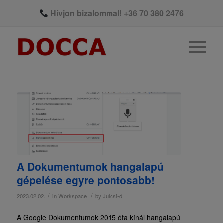
Hívjon bizalommal!
+36 70 380 2476
A Dokumentumok hangalapú
gépelése egyre pontosabb!
/
/
2023.02.02.
in
Workspace
by
Julcsi-d
A Google Dokumentumok 2015 óta kínál hangalapú