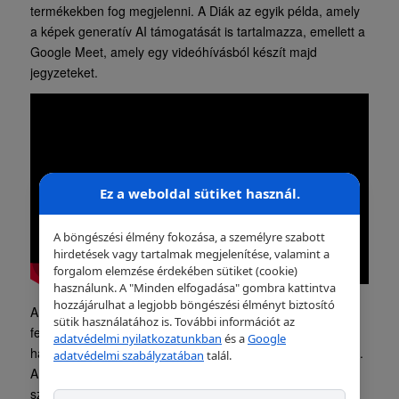
termékekben fog megjelenni. A Diák az egyik példa, amely
a képek generatív AI támogatását is tartalmazza, emellett a
Google Meet, amely egy videóhívásból készít majd
jegyzeteket.
Ez a weboldal sütiket használ.
A böngészési élmény fokozása, a személyre szabott
hirdetések vagy tartalmak megjelenítése, valamint a
forgalom elemzése érdekében sütiket (cookie)
használunk. A "Minden elfogadása" gombra kattintva
hozzájárulhat a legjobb böngészési élményt biztosító
A Google reméli, hogy az új funkció javítani fogja a
sütik használatához is. További információt az
felhasználói élményt, segít a felhasználóknak a
adatvédelmi nyilatkozatunkban
és a
Google
hatékonyabb és gyorsabb dokumentum- és e-mail írásban.
adatvédelmi szabályzatában
talál.
A szolgáltatás jelenleg korlátozott számú felhasználó
számára érhető el, de a jövőben további felhasználók