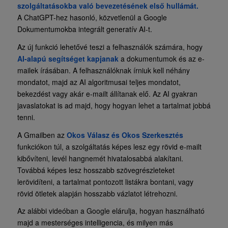
szolgáltatásokba való bevezetésének első hullámát.
A ChatGPT-hez hasonló, közvetlenül a Google
Dokumentumokba integrált generatív AI-t.
Az új funkció lehetővé teszi a felhasználók számára, hogy
AI-alapú segítséget kapjanak
a dokumentumok és az e-
mailek írásában. A felhasználóknak írniuk kell néhány
mondatot, majd az AI algoritmusai teljes mondatot,
bekezdést vagy akár e-mailt állítanak elő. Az AI gyakran
javaslatokat is ad majd, hogy hogyan lehet a tartalmat jobbá
tenni.
A Gmailben az
Okos Válasz és Okos Szerkesztés
funkciókon túl, a szolgáltatás képes lesz egy rövid e-mailt
kibővíteni, levél hangnemét hivatalosabbá alakítani.
Továbbá képes lesz hosszabb szövegrészleteket
lerövidíteni, a tartalmat pontozott listákra bontani, vagy
rövid ötletek alapján hosszabb vázlatot létrehozni.
Az alábbi videóban a Google elárulja, hogyan használható
majd a mesterséges intelligencia, és milyen más