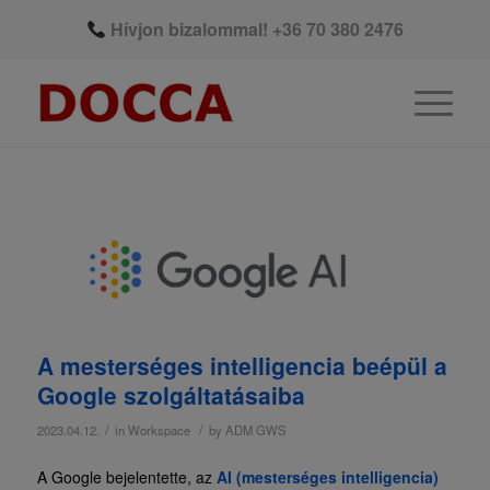
Hívjon bizalommal!
+36 70 380 2476
A mesterséges intelligencia beépül a
Google szolgáltatásaiba
/
/
2023.04.12.
in
Workspace
by
ADM GWS
A Google bejelentette, az
AI (mesterséges intelligencia)