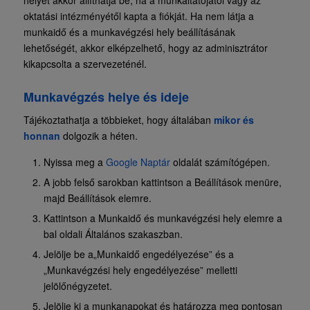
helyét akkor állíthatja be, ha a munkáltatójától vagy az
oktatási intézményétől kapta a fiókját. Ha nem látja a
munkaidő és a munkavégzési hely beállításának
lehetőségét, akkor elképzelhető, hogy az adminisztrátor
kikapcsolta a szervezeténél.
Munkavégzés helye és ideje
Tájékoztathatja a többieket, hogy általában
mikor
és
honnan
dolgozik a héten.
Nyissa meg a
Google Naptár
oldalát számítógépen.
A jobb felső sarokban kattintson a Beállítások menüre,
majd Beállítások elemre.
Kattintson a Munkaidő és munkavégzési hely elemre a
bal oldali Általános szakaszban.
Jelölje be a„Munkaidő engedélyezése” és a
„Munkavégzési hely engedélyezése” melletti
jelölőnégyzetet.
Jelölje ki a munkanapokat és határozza meg pontosan