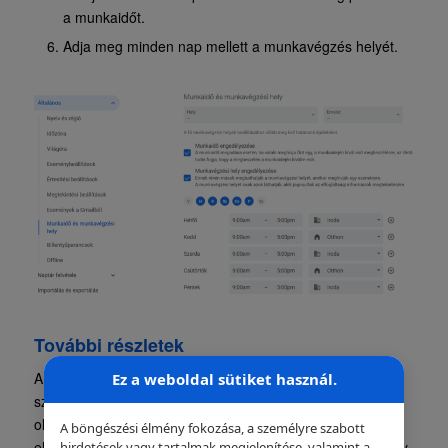
a munkaidőt.
Adja meg minden nap mellett a munkavégzés helyét.
További részletek
A munkaidejét és munkavégzési helyét kizárólag azok a
Ez a weboldal sütiket használ.
személyek látják, akikkel Ön megosztja naptárát. Ha
olyasvalakivel osztja meg a naptárat, aki legalább az
A böngészési élmény fokozása, a személyre szabott
elfoglaltsági információit láthatja, akkor ő megnézheti, hogy
hirdetések vagy tartalmak megjelenítése, valamint a