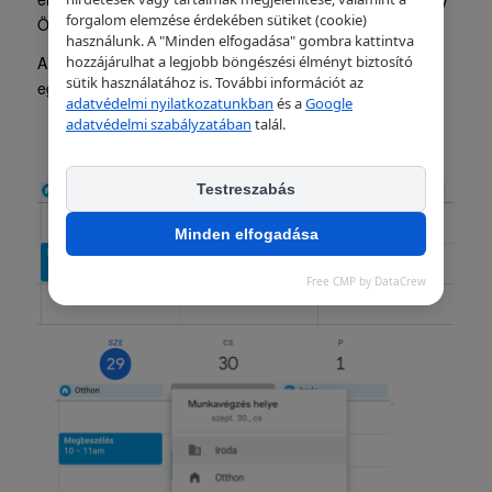
forgalom elemzése érdekében sütiket (cookie)
Ön hol és mikor dolgozik.
használunk. A "Minden elfogadása" gombra kattintva
A funkció célja, hogy könnyebbé tegye a személyes
hozzájárulhat a legjobb böngészési élményt biztosító
sütik használatához is. További információt az
együttműködés megtervezését.
adatvédelmi nyilatkozatunkban
és a
Google
adatvédelmi szabályzatában
talál.
Testreszabás
Minden elfogadása
Free CMP by DataCrew