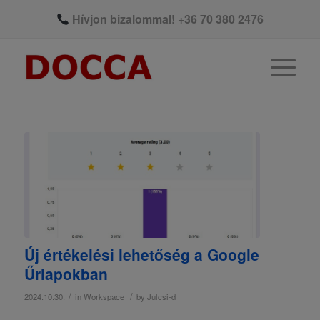
Hívjon bizalommal!
+36 70 380 2476
Új értékelési lehetőség a Google
Űrlapokban
/
/
2024.10.30.
in
Workspace
by
Julcsi-d