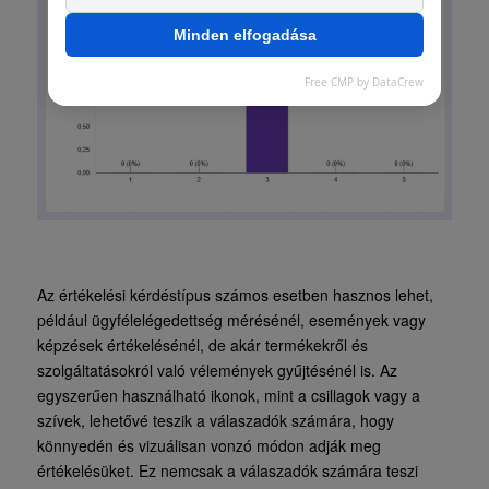
Minden elfogadása
Free CMP by DataCrew
Az értékelési kérdéstípus számos esetben hasznos lehet,
például ügyfélelégedettség mérésénél, események vagy
képzések értékelésénél, de akár termékekről és
szolgáltatásokról való vélemények gyűjtésénél is. Az
egyszerűen használható ikonok, mint a csillagok vagy a
szívek, lehetővé teszik a válaszadók számára, hogy
könnyedén és vizuálisan vonzó módon adják meg
értékelésüket. Ez nemcsak a válaszadók számára teszi