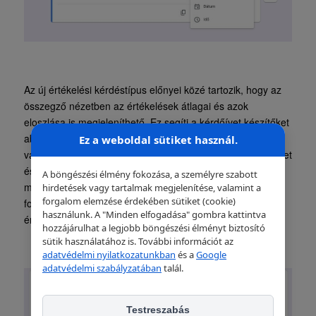
Az új értékelési kérdéstípus előnyei közé tartozik, hogy az
összegző nézetben az értékelések átlagai és azok
eloszlása is megjeleníthető. Ez segíti a kérdőívet készítőket
abban, hogy gyorsan és egyszerűen áttekintsék a
Ez a weboldal sütiket használ.
válaszokban rejlő mintázatokat, azonosítsák az erősségeket
és a fejlesztendő területeket. Az összegző fül vizuálisan
A böngészési élmény fokozása, a személyre szabott
megjeleníti az értékelések eloszlását grafikonok
hirdetések vagy tartalmak megjelenítése, valamint a
forgalom elemzése érdekében sütiket (cookie)
formájában, így a válaszadók visszajelzései azonnal
használunk. A "Minden elfogadása" gombra kattintva
értelmezhetővé válnak.
hozzájárulhat a legjobb böngészési élményt biztosító
sütik használatához is. További információt az
adatvédelmi nyilatkozatunkban
és a
Google
adatvédelmi szabályzatában
talál.
Testreszabás