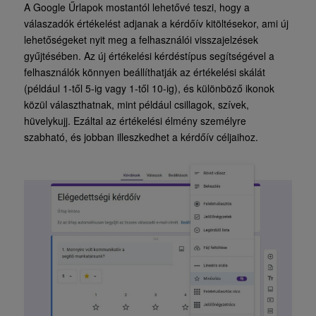
A Google Űrlapok mostantól lehetővé teszi, hogy a
válaszadók értékelést adjanak a kérdőív kitöltésekor, ami új
lehetőségeket nyit meg a felhasználói visszajelzések
gyűjtésében. Az új értékelési kérdéstípus segítségével a
felhasználók könnyen beállíthatják az értékelési skálát
(például 1-től 5-ig vagy 1-től 10-ig), és különböző ikonok
közül választhatnak, mint például csillagok, szívek,
hüvelykujj. Ezáltal az értékelési élmény személyre
szabható, és jobban illeszkedhet a kérdőív céljaihoz.