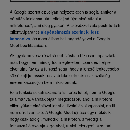
A Google szerint ez „olyan helyzetekben is segít, amikor a
némítás feloldása után elfelejted újra elnémítani a
mikrofonod”, ami elég gyakori. A szóközzel való push-to-talk
billentyűparancs
alapértelmezés szerint ki lesz
kapcsolva
, és manuálisan kell engedélyezni a Google
Meet beállításaiban.
Aki gyakran vesz részt videóhívásban biztosan tapasztalta
már, hogy nem mindig tud megfelelően csendes helyre
elvonulni, így ez a funkció segít, hogy a lehető legkevesebb
külső zajt juttassuk be az értekezletre és csak szükség
esetén kapcsoljon be a mikrofonunk.
Ez a funkció sokak számára ismerős lehet, nem a Google
találmánya, vannak olyan megoldások, ahol a mikrofont
billentyűkombinációval lehet aktiválni és kikapcsolni, de itt
nem erről van szó. A Google Meet újítása úgy működik,
hogy csak addig „működik” a mikrofon, ameddig a
felhasználó nyomja a gombot, amint felengedi, azonnal