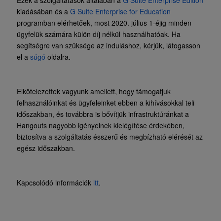
kiadásában és a
G Suite Enterprise for Education
programban elérhetőek, most 2020. július 1-éjig minden
ügyfelük számára külön díj nélkül használhatóak. Ha
segítségre van szüksége az induláshoz, kérjük, látogasson
el a
súgó
oldalra.
Elkötelezettek vagyunk amellett, hogy támogatjuk
felhasználóinkat és ügyfeleinket ebben a kihívásokkal teli
időszakban, és továbbra is bővítjük infrastruktúránkat a
Hangouts nagyobb igényeinek kielégítése érdekében,
biztosítva a szolgáltatás ésszerű és megbízható elérését az
egész időszakban.
Kapcsolódó információk
itt
.