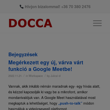
Hívjon bizalommal!
+36 70 380 2476
Bejegyzések
Megérkezett egy új, várva várt
funkció a Google Meetbe!
/
/
2022.11.21.
in
Workspace
by
Julcsi-d
Vannak, akik inkább némán maradnak egy- egy hívás alatt,
és kézzel kapcsolják ki vagy be a mikrofont, amikor
mondanivalójuk van. A Google Meet használatával most
megkaptuk a lehetőséget, hogy
„push-to-talk”
módon
használjuk a videócsevegő platformot.