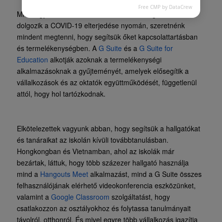
Free CMP by DataCrew
Mivel egyre több alkalmazott, oktató és hallgató távolról
dolgozik a COVID-19 elterjedése nyomán, szeretnénk
mindent megtenni, hogy segítsük őket kapcsolattartásban
és termelékenységben. A
G Suite
és a
G Suite for
Education
alkotják azoknak a termelékenységi
alkalmazásoknak a gyűjteményét, amelyek elősegítik a
vállalkozások és az oktatók együttműködését, függetlenül
attól, hogy hol tartózkodnak.
Elkötelezettek vagyunk abban, hogy segítsük a hallgatókat
és tanáraikat az iskolán kívüli továbbtanulásban.
Hongkongban és Vietnamban, ahol az iskolák már
bezártak, láttuk, hogy több százezer hallgató használja
mind a
Hangouts Meet
alkalmazást, mind a G Suite összes
felhasználójának elérhető videokonferencia eszközünket,
valamint a
Google Classroom
szolgáltatást, hogy
csatlakozzon az osztályokhoz és folytassa tanulmányait
távolról, otthonról. És mivel egyre több vállalkozás igazítja