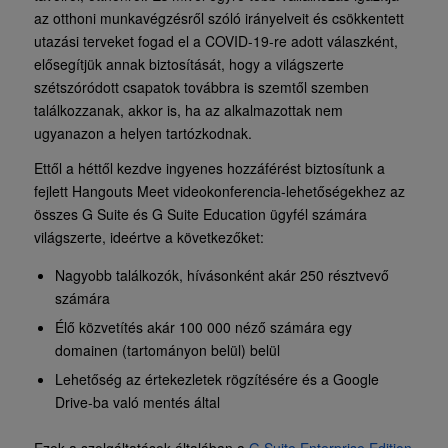
az otthoni munkavégzésről szóló irányelveit és csökkentett
utazási terveket fogad el a COVID-19-re adott válaszként,
elősegítjük annak biztosítását, hogy a világszerte
szétszóródott csapatok továbbra is szemtől szemben
találkozzanak, akkor is, ha az alkalmazottak nem
ugyanazon a helyen tartózkodnak.
Ettől a héttől kezdve ingyenes hozzáférést biztosítunk a
fejlett Hangouts Meet videokonferencia-lehetőségekhez az
összes G Suite és G Suite Education ügyfél számára
világszerte, ideértve a következőket:
Nagyobb találkozók, hívásonként akár 250 résztvevő
számára
Élő közvetítés akár 100 000 néző számára egy
domainen (tartományon belül) belül
Lehetőség az értekezletek rögzítésére és a Google
Drive-ba való mentés által
Ezek a szolgáltatások általában a
G Suite Enterprise Edition