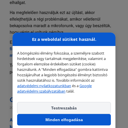
elhallgat.
Ha megfelelően használjuk ezt az újítást, akkor
elfelejthetjük a régi problémákat, amikor véletlenül
bekapcsolva maradt a mikrofonunk, vagy úgy beszéltük,
hogy végig el voltunk némítva.
Ez a weboldal sütiket használ.
Első körben a
Google Workspace felhasználók
fiókjaiban
aktiválódik a funkció, de a Google később
A böngészési élmény fokozása, a személyre szabott
minden felhasználó
számára elérhetővé teszi.
hirdetések vagy tartalmak megjelenítése, valamint a
forgalom elemzése érdekében sütiket (cookie)
További részletek a témáról
itt
a Google Workspaceről
használunk. A "Minden elfogadása" gombra kattintva
pedig
itt
érhetőek el.
hozzájárulhat a legjobb böngészési élményt biztosító
sütik használatához is. További információt az
adatvédelmi nyilatkozatunkban
és a
Google
adatvédelmi szabályzatában
talál.
G Suite a Koronavírussal szemben
/
/
2020.03.31.
in
Workspace
by
Robi-d
Testreszabás
A G Suite segít a vállalkozások és az iskolák
Minden elfogadása
kapcsolattartásában a Coronavírussal szemben.