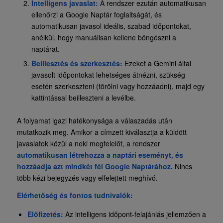
Intelligens javaslat:
A rendszer ezután automatikusan
ellenőrzi a Google Naptár foglaltságát, és
automatikusan
javasol ideális, szabad időpontokat,
anélkül, hogy manuálisan kellene böngészni a
naptárat.
Beillesztés és szerkesztés:
Ezeket a Gemini által
javasolt időpontokat lehetséges átnézni, szükség
esetén szerkeszteni (törölni vagy hozzáadni), majd egy
kattintással beilleszteni a levélbe.
A folyamat igazi hatékonysága a válaszadás után
mutatkozik meg. Amikor a címzett kiválasztja a küldött
javaslatok közül a neki megfelelőt, a rendszer
automatikusan létrehozza a naptári eseményt, és
hozzáadja azt mindkét fél Google Naptárához.
Nincs
több kézi bejegyzés vagy elfelejtett meghívó.
Elérhetőség és fontos tudnivalók:
Előfizetés:
Az intelligens időpont-felajánlás jellemzően a