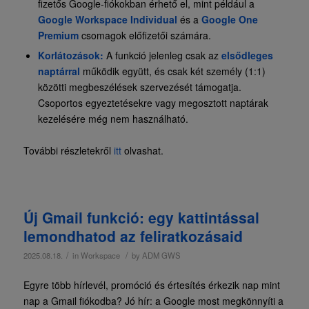
fizetős Google-fiókokban érhető el, mint például a
Google Workspace Individual
és a
Google One
Premium
csomagok előfizetői számára.
Korlátozások:
A funkció jelenleg csak az
elsődleges
naptárral
működik együtt, és csak két személy (1:1)
közötti megbeszélések szervezését támogatja.
Csoportos egyeztetésekre vagy megosztott naptárak
kezelésére még nem használható.
További részletekről
itt
olvashat.
Új Gmail funkció: egy kattintással
lemondhatod az feliratkozásaid
/
/
2025.08.18.
in
Workspace
by
ADM GWS
Egyre több hírlevél, promóció és értesítés érkezik nap mint
nap a Gmail fiókodba? Jó hír: a Google most megkönnyíti a