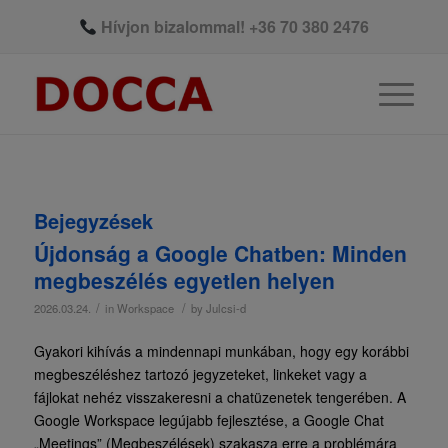
Hívjon bizalommal!
+36 70 380 2476
Bejegyzések
Újdonság a Google Chatben: Minden
megbeszélés egyetlen helyen
/
/
2026.03.24.
in
Workspace
by
Julcsi-d
Gyakori kihívás a mindennapi munkában, hogy egy korábbi
megbeszéléshez tartozó jegyzeteket, linkeket vagy a
fájlokat nehéz visszakeresni a chatüzenetek tengerében. A
Google Workspace legújabb fejlesztése, a Google Chat
„Meetings” (Megbeszélések) szakasza erre a problémára