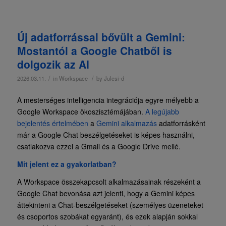
Új adatforrással bővült a Gemini:
Mostantól a Google Chatből is
dolgozik az AI
/
/
2026.03.11.
in
Workspace
by
Julcsi-d
A mesterséges intelligencia integrációja egyre mélyebb a
Google Workspace ökoszisztémájában.
A legújabb
bejelentés értelmében
a
Gemini alkalmazás
adatforrásként
már a Google Chat beszélgetéseket is képes használni,
csatlakozva ezzel a Gmail és a Google Drive mellé.
Mit jelent ez a gyakorlatban?
A Workspace összekapcsolt alkalmazásainak részeként a
Google Chat bevonása azt jelenti, hogy a Gemini képes
áttekinteni a Chat-beszélgetéseket (személyes üzeneteket
és csoportos szobákat egyaránt), és ezek alapján sokkal