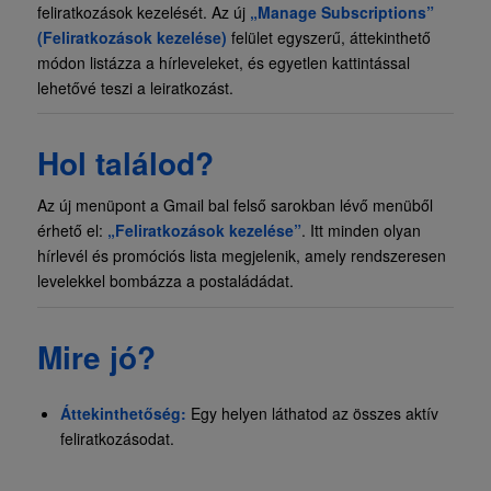
feliratkozások kezelését. Az új
„Manage Subscriptions”
(Feliratkozások kezelése)
felület egyszerű, áttekinthető
módon listázza a hírleveleket, és egyetlen kattintással
lehetővé teszi a leiratkozást.
Hol találod?
Az új menüpont a Gmail bal felső sarokban lévő menüből
érhető el:
„Feliratkozások kezelése”
. Itt minden olyan
hírlevél és promóciós lista megjelenik, amely rendszeresen
levelekkel bombázza a postaládádat.
Mire jó?
Áttekinthetőség:
Egy helyen láthatod az összes aktív
feliratkozásodat.