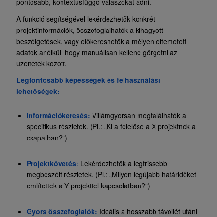
pontosabb, kontextusfüggő válaszokat adni.
A funkció segítségével lekérdezhetők konkrét
projektinformációk, összefoglalhatók a kihagyott
beszélgetések, vagy előkereshetők a mélyen eltemetett
adatok anélkül, hogy manuálisan kellene görgetni az
üzenetek között.
Legfontosabb képességek és felhasználási
lehetőségek:
Információkeresés:
Villámgyorsan megtalálhatók a
specifikus részletek. (Pl.: „Ki a felelőse a X projektnek a
csapatban?”)
Projektkövetés:
Lekérdezhetők a legfrissebb
megbeszélt részletek. (Pl.: „Milyen legújabb határidőket
említettek a Y projekttel kapcsolatban?”)
Gyors összefoglalók:
Ideális a hosszabb távollét utáni