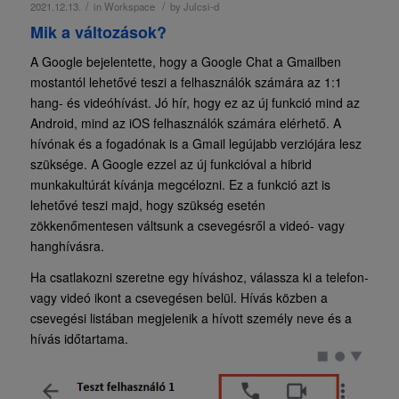
/
/
2021.12.13.
in
Workspace
by
Julcsi-d
Mik a változások?
A Google bejelentette, hogy a Google Chat a Gmailben
mostantól lehetővé teszi a felhasználók számára az 1:1
hang- és videóhívást. Jó hír, hogy ez az új funkció mind az
Android, mind az iOS felhasználók számára elérhető. A
hívónak és a fogadónak is a Gmail legújabb verziójára lesz
szüksége. A Google ezzel az új funkcióval a hibrid
munkakultúrát kívánja megcélozni. Ez a funkció azt is
lehetővé teszi majd, hogy szükség esetén
zökkenőmentesen váltsunk a csevegésről a videó- vagy
hanghívásra.
Ha csatlakozni szeretne egy híváshoz, válassza ki a telefon-
vagy videó ikont a csevegésen belül. Hívás közben a
csevegési listában megjelenik a hívott személy neve és a
hívás időtartama.