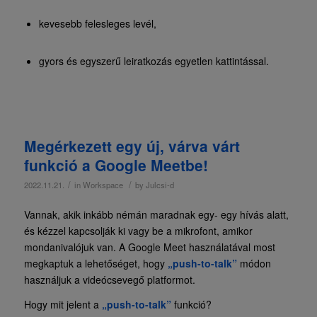
kevesebb felesleges levél,
gyors és egyszerű leiratkozás egyetlen kattintással.
Megérkezett egy új, várva várt
funkció a Google Meetbe!
/
/
2022.11.21.
in
Workspace
by
Julcsi-d
Vannak, akik inkább némán maradnak egy- egy hívás alatt,
és kézzel kapcsolják ki vagy be a mikrofont, amikor
mondanivalójuk van. A Google Meet használatával most
megkaptuk a lehetőséget, hogy
„push-to-talk”
módon
használjuk a videócsevegő platformot.
Hogy mit jelent a
„push-to-talk”
funkció?