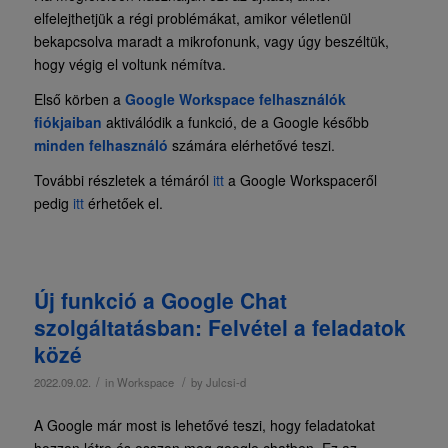
elfelejthetjük a régi problémákat, amikor véletlenül
bekapcsolva maradt a mikrofonunk, vagy úgy beszéltük,
hogy végig el voltunk némítva.
Első körben a
Google Workspace felhasználók
fiókjaiban
aktiválódik a funkció, de a Google később
minden felhasználó
számára elérhetővé teszi.
További részletek a témáról
itt
a Google Workspaceről
pedig
itt
érhetőek el.
Új funkció a Google Chat
szolgáltatásban: Felvétel a feladatok
közé
/
/
2022.09.02.
in
Workspace
by
Julcsi-d
A Google már most is lehetővé teszi, hogy feladatokat
hozzon létre és osszon meg google chatben. Ez az