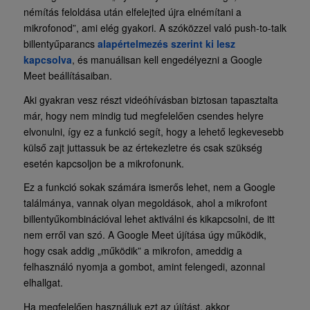
némítás feloldása után elfelejted újra elnémítani a
mikrofonod”, ami elég gyakori. A szóközzel való push-to-talk
billentyűparancs
alapértelmezés szerint ki lesz
kapcsolva
, és manuálisan kell engedélyezni a Google
Meet beállításaiban.
Aki gyakran vesz részt videóhívásban biztosan tapasztalta
már, hogy nem mindig tud megfelelően csendes helyre
elvonulni, így ez a funkció segít, hogy a lehető legkevesebb
külső zajt juttassuk be az értekezletre és csak szükség
esetén kapcsoljon be a mikrofonunk.
Ez a funkció sokak számára ismerős lehet, nem a Google
találmánya, vannak olyan megoldások, ahol a mikrofont
billentyűkombinációval lehet aktiválni és kikapcsolni, de itt
nem erről van szó. A Google Meet újítása úgy működik,
hogy csak addig „működik” a mikrofon, ameddig a
felhasználó nyomja a gombot, amint felengedi, azonnal
elhallgat.
Ha megfelelően használjuk ezt az újítást, akkor