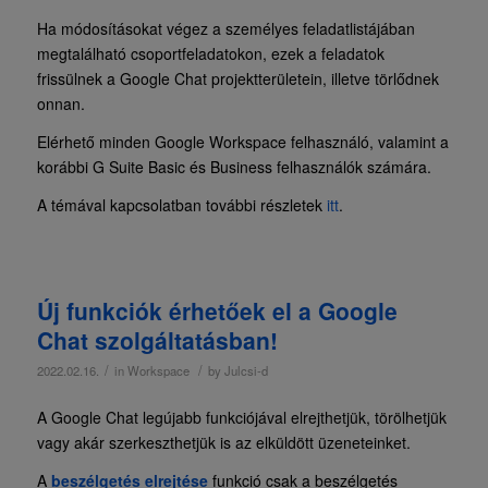
Ha módosításokat végez a személyes feladatlistájában
megtalálható csoportfeladatokon, ezek a feladatok
frissülnek a Google Chat projektterületein, illetve törlődnek
onnan.
Elérhető minden Google Workspace felhasználó, valamint a
korábbi G Suite Basic és Business felhasználók számára.
A témával kapcsolatban további részletek
itt
.
Új funkciók érhetőek el a Google
Chat szolgáltatásban!
/
/
2022.02.16.
in
Workspace
by
Julcsi-d
A Google Chat legújabb funkciójával elrejthetjük, törölhetjük
vagy akár szerkeszthetjük is az elküldött üzeneteinket.
A
beszélgetés elrejtése
funkció csak a beszélgetés