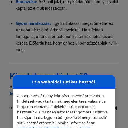
Statisztika:
A Gmail jelzi, melyik feladótól mennyi levelet
kaptál az elmúlt időszakban.
Gyors leiratkozás:
Egy kattintással megszüntetheted
az adott hírlevélről érkező leveleket. Ha a feladó
támogatja, a rendszer automatikusan küld leiratkozási
kérést. Előfordulhat, hogy ehhez új böngészőablak nyílik
meg.
Kinek lesz elérhető?
Ez a weboldal sütiket használ.
A funkciót
fokozatosan vezetik be minden Gmail-
felhasználónál
:
A böngészési élmény fokozása, a személyre szabott
hirdetések vagy tartalmak megjelenítése, valamint a
forgalom elemzése érdekében sütiket (cookie)
Elérhető Androidon:
már most sokaknál működik az új
használunk. A "Minden elfogadása" gombra kattintva
menüpont.
hozzájárulhat a legjobb böngészési élményt biztosító
sütik használatához is. További információt az