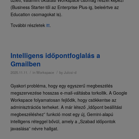
(Business Starter-től az Enterprise Plus-ig, beleértve az
Education csomagokat is).
További részletek
itt
.
Intelligens időpontfoglalás a
Gmailben
/
/
2025.11.11.
in
Workspace
by
Julcsi-d
Gyakori probléma, hogy egy egyszerű megbeszélés
megszervezése hosszas e-mail-váltásba torkollik. A Google
Workspace folyamatosan fejlődik, hogy csökkentse az
adminisztrációs terheket. A már létező „Időpont beállítási
megbeszéléshez” funkció most egy új, Gemini-alapú
intelligens réteggel bővül, amely a „Szabad időpontok
javaslása” névre hallgat.