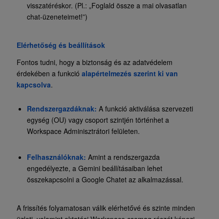
visszatéréskor. (Pl.: „Foglald össze a mai olvasatlan
chat-üzeneteimet!”)
Elérhetőség és beállítások
Fontos tudni, hogy a biztonság és az adatvédelem
érdekében a funkció
alapértelmezés szerint ki van
kapcsolva
.
Rendszergazdáknak:
A funkció aktiválása szervezeti
egység (OU) vagy csoport szintjén történhet a
Workspace Adminisztrátori felületen.
Felhasználóknak:
Amint a rendszergazda
engedélyezte, a Gemini beállításaiban lehet
összekapcsolni a Google Chatet az alkalmazással.
A frissítés folyamatosan válik elérhetővé és szinte minden
üzleti, valamint oktatási Workspace csomag részét képezi