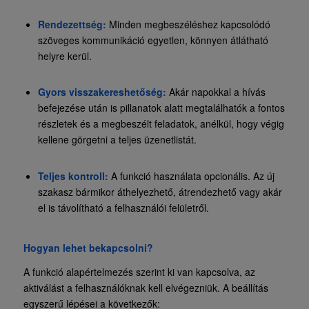
Rendezettség:
Minden megbeszéléshez kapcsolódó
szöveges kommunikáció egyetlen, könnyen átlátható
helyre kerül.
Gyors visszakereshetőség:
Akár napokkal a hívás
befejezése után is pillanatok alatt megtalálhatók a fontos
részletek és a megbeszélt feladatok, anélkül, hogy végig
kellene görgetni a teljes üzenetlistát.
Teljes kontroll:
A funkció használata opcionális. Az új
szakasz bármikor áthelyezhető, átrendezhető vagy akár
el is távolítható a felhasználói felületről.
Hogyan lehet bekapcsolni?
A funkció alapértelmezés szerint ki van kapcsolva, az
aktiválást a felhasználóknak kell elvégezniük. A beállítás
egyszerű lépései a következők: