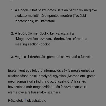
A Google Chat beszélgetési listáján bármelyik meglévő
szakasz melletti hárompontos menüre (További
lehetőségek) kell kattintani.
A legördülő menüből ki kell választani a
„Megbeszélések szakasz létrehozása” (Create a
meeting section) opciót.
Végül a „Létrehozás” gombbal aktiválható a funkció.
Esetenként egy felugró információs sáv is megjelenhet az
alkalmazáson belül, amelyből egyetlen „Kipróbálom” gomb
megnyomásával elindítható az új szekció. A frissítés
bevezetése már megkezdődött, és fokozatosan válik
elérhetővé a felhasználók számára.
Részletek
itt
olvashatóak.