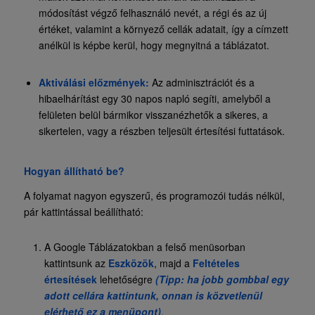
módosítást végző felhasználó nevét, a régi és az új
értéket, valamint a környező cellák adatait, így a címzett
anélkül is képbe kerül, hogy megnyitná a táblázatot.
Aktiválási előzmények:
Az adminisztrációt és a
hibaelhárítást egy 30 napos napló segíti, amelyből a
felületen belül bármikor visszanézhetők a sikeres, a
sikertelen, vagy a részben teljesült értesítési futtatások.
Hogyan állítható be?
A folyamat nagyon egyszerű, és programozói tudás nélkül,
pár kattintással beállítható:
A Google Táblázatokban a felső menüsorban
kattintsunk az
Eszközök
, majd a
Feltételes
értesítések
lehetőségre
(Tipp: ha jobb gombbal egy
adott cellára kattintunk, onnan is közvetlenül
elérhető ez a menüpont)
.