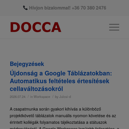
Hívjon bizalommal!
+36 70 380 2476
Bejegyzések
Újdonság a Google Táblázatokban:
Automatikus feltételes értesítések
cellaváltozásokról
/
/
2026.07.24.
in
Workspace
by
Julcsi-d
A csapatmunka során gyakori kihívás a különböző
projektkövető táblázatok manuális nyomon követése és az
érintett kollégák folyamatos tájékoztatása a státuszok
módosulásáról. A Google Workspace legújabb fejlesztése, a