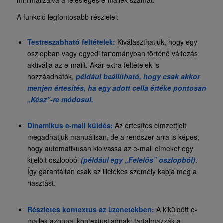
A funkció legfontosabb részletei:
Testreszabható feltételek:
Kiválaszthatjuk, hogy egy
oszlopban vagy egyedi tartományban történő változás
aktiválja az e-mailt. Akár extra feltételek is
hozzáadhatók,
például beállítható, hogy csak akkor
menjen értesítés, ha egy adott cella értéke pontosan
„Kész”-re módosul.
Dinamikus e-mail küldés:
Az értesítés címzettjeit
megadhatjuk manuálisan, de a rendszer arra is képes,
hogy automatikusan kiolvassa az e-mail címeket egy
kijelölt oszlopból
(például egy „Felelős” oszlopból)
.
Így garantáltan csak az illetékes személy kapja meg a
riasztást.
Részletes kontextus az üzenetekben:
A kiküldött e-
mailek azonnal kontextust adnak: tartalmazzák a