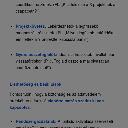
specifikus részletek. (Pl.: „Ki a felelőse a X projektnek a
csapatban?”)
Projektkövetés:
Lekérdezhetők a legfrissebb
megbeszélt részletek. (Pl.: „Milyen legújabb határidőket
említettek a Y projekttel kapcsolatban?”)
Gyors összefoglalók:
Ideális a hosszabb távollét utáni
visszatéréskor. (Pl.: „Foglald össze a mai olvasatlan
chat-üzeneteimet!”)
Elérhetőség és beállítások
Fontos tudni, hogy a biztonság és az adatvédelem
érdekében a funkció
alapértelmezés szerint ki van
kapcsolva
.
Rendszergazdáknak:
A funkció aktiválása szervezeti
egység (OU) vagy csoport szintjén történhet a