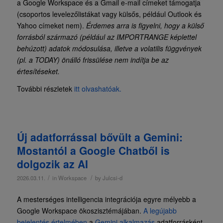
a Google Workspace és a Gmail e-mail címeket támogatja
(csoportos levelezőlistákat vagy külsős, például Outlook és
Yahoo címeket nem).
Érdemes arra is figyelni, hogy a külső
forrásból származó (például az IMPORTRANGE képlettel
behúzott) adatok módosulása, illetve a volatilis függvények
(pl. a TODAY) önálló frissülése nem indítja be az
értesítéseket.
További részletek
itt olvashatóak.
Új adatforrással bővült a Gemini:
Mostantól a Google Chatből is
dolgozik az AI
/
/
2026.03.11.
in
Workspace
by
Julcsi-d
A mesterséges intelligencia integrációja egyre mélyebb a
Google Workspace ökoszisztémájában.
A legújabb
bejelentés értelmében
a
Gemini alkalmazás
adatforrásként