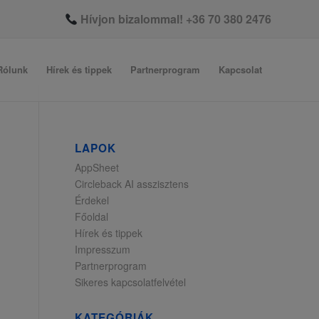
Hívjon bizalommal!
+36 70 380 2476
Rólunk
Hírek és tippek
Partnerprogram
Kapcsolat
LAPOK
AppSheet
Circleback AI asszisztens
Érdekel
Főoldal
Hírek és tippek
Impresszum
Partnerprogram
Sikeres kapcsolatfelvétel
KATEGÓRIÁK