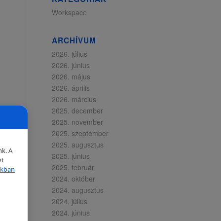
Workspace
ARCHÍVUM
2026. július
2026. június
2026. május
2026. április
2026. március
2025. december
2025. november
2025. szeptember
2025. augusztus
nk. A
2025. június
yt
2025. február
nkban
2024. október
2024. augusztus
2024. július
2024. június