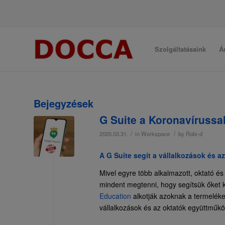
Szolgáltatásaink
Á
Bejegyzések
G Suite a Koronavíruss
/
/
2020.03.31.
in
Workspace
by
Robi-d
A G Suite segít a vállalkozások és 
Mivel egyre több alkalmazott, oktató é
mindent megtenni, hogy segítsük őket
Education
alkotják azoknak a termeléke
vállalkozások és az oktatók együttműköd