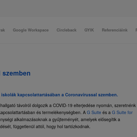
rak
Google Workspace
Circleback
GYIK
Referenciáink
al szemben
az iskolák kapcsolattartásában a Coronavírussal szemben.
s hallgató távolról dolgozik a COVID-19 elterjedése nyomán, szeretnénk
 kapcsolattartásban és termelékenységben. A
G Suite
és a
G Suite for
nységi alkalmazásoknak a gyűjteményét, amelyek elősegítik a
ését, függetlenül attól, hogy hol tartózkodnak.