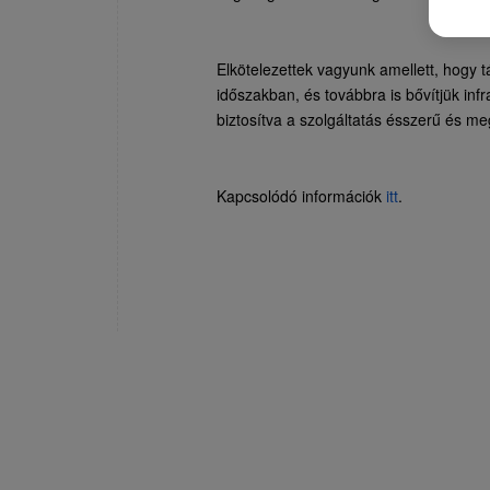
Elkötelezettek vagyunk amellett, hogy t
időszakban, és továbbra is bővítjük in
biztosítva a szolgáltatás ésszerű és m
Kapcsolódó információk
itt
.