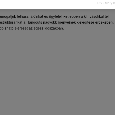
Free CMP by 
ámogatjuk felhasználóinkat és ügyfeleinket ebben a kihívásokkal teli
frastruktúránkat a Hangouts nagyobb igényeinek kielégítése érdekében,
egbízható elérését az egész időszakban.